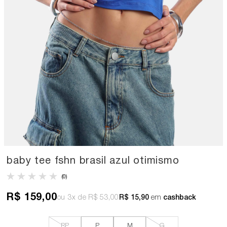
baby tee fshn brasil azul otimismo
(0)
R$ 159,00
3x
R$ 53,00
R$ 15,90
em
cashback
PP
P
M
G