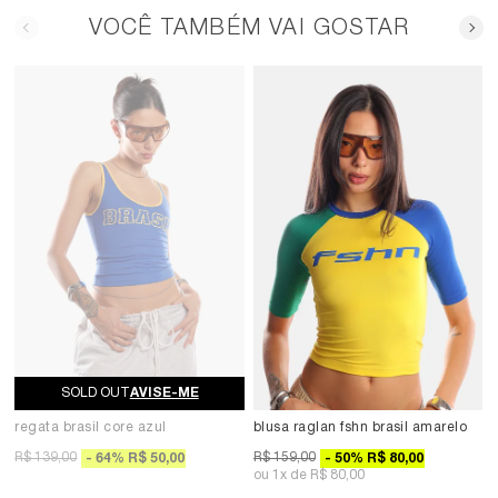
VOCÊ TAMBÉM VAI GOSTAR
AVISE-ME
regata brasil core azul
blusa raglan fshn brasil amarelo
R$ 139,00
R$ 159,00
64
%
R$ 50,00
50
%
R$ 80,00
1x
R$ 80,00