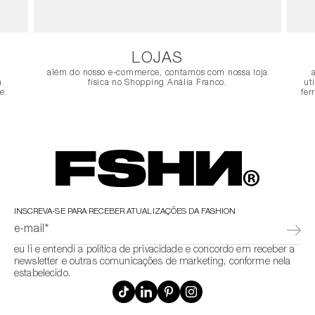
LOJAS
além do nosso e-commerce, contamos com nossa loja
a
física no Shopping Anália Franco.
ut
e.
fer
INSCREVA-SE PARA RECEBER ATUALIZAÇÕES DA FASHION
e-mail*
eu li e entendi a política de privacidade e concordo em receber a
newsletter e outras comunicações de marketing, conforme nela
estabelecido.