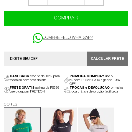
COMPRAR
CALCULAR FRETE
CASHBACK
crédito de 10% para
PRIMEIRA COMPRA?
use o
todas as compras do site
cupom PRIMEIRA10 e ganhe 10%
OFF
FRETE GRÁTIS
acima de R$399
TROCAS e DEVOLUÇÃO
primeira
use o cupom FRETEON
troca grátis e devolução facilitada