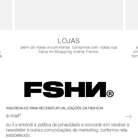
LOJAS
além do nosso e-commerce, contamos com nossa loja
a
física no Shopping Anália Franco.
ut
e.
fer
INSCREVA-SE PARA RECEBER ATUALIZAÇÕES DA FASHION
e-mail*
eu li e entendi a política de privacidade e concordo em receber a
newsletter e outras comunicações de marketing, conforme nela
estabelecido.