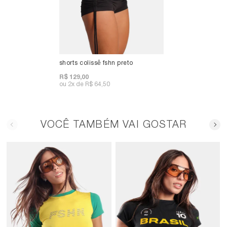
shorts colissê fshn preto
R$ 129,00
2x
R$ 64,50
VOCÊ TAMBÉM VAI GOSTAR