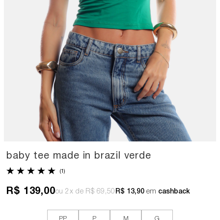
baby tee made in brazil verde
(1)
R$ 139,00
2x
R$ 69,50
R$ 13,90
em
cashback
PP
P
M
G