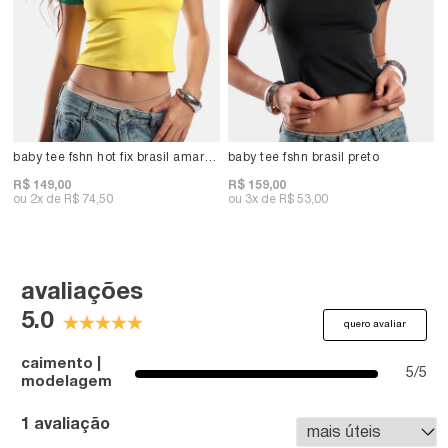
baby tee fshn hot fix brasil amarelo
baby tee fshn brasil preto
R$ 149,00
R$ 159,00
2x
R$ 74,50
3x
R$ 53,00
avaliações
5.0
quero avaliar
caimento |
5/5
modelagem
1 avaliação