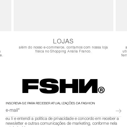
LOJAS
além do nosso e-commerce, contamos com nossa loja
a
física no Shopping Anália Franco.
ut
e.
fer
INSCREVA-SE PARA RECEBER ATUALIZAÇÕES DA FASHION
e-mail*
eu li e entendi a política de privacidade e concordo em receber a
newsletter e outras comunicações de marketing, conforme nela