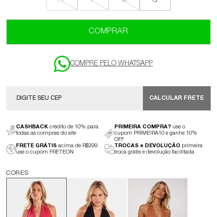
PP
P
M
G
COMPRAR
CALCULAR FRETE
CASHBACK
crédito de 10% para
PRIMEIRA COMPRA?
use o
todas as compras do site
cupom PRIMEIRA10 e ganhe 10%
OFF
FRETE GRÁTIS
acima de R$399
TROCAS e DEVOLUÇÃO
primeira
use o cupom FRETEON
troca grátis e devolução facilitada