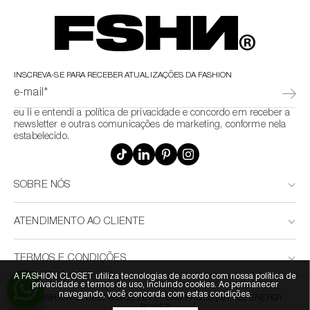
INSCREVA-SE PARA RECEBER ATUALIZAÇÕES DA FASHION
e-mail*
eu li e entendi a política de privacidade e concordo em receber a
newsletter e outras comunicações de marketing, conforme nela
estabelecido.
SOBRE NÓS
ATENDIMENTO AO CLIENTE
TERMOS E CONDIÇÕES
A FASHION CLOSET utiliza tecnologias de acordo com nossa política de
privacidade e termos de uso, incluindo cookies. Ao permanecer
navegando, você concorda com estas condições.
© FASHION CLOSET SINCE 2011 - SÃO PAULO | STYLE ENERGY
POWER