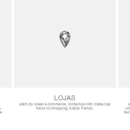
LOJAS
além do nosso e-commerce, contamos com nossa loja
a
física no Shopping Anália Franco.
ut
e.
fer