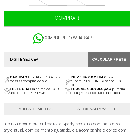
COMPRAR
CALCULAR FRETE
CASHBACK
crédito de 10% para
PRIMEIRA COMPRA?
use o
todas as compras do site
cupom PRIMEIRA10 e ganhe 10%
OFF
FRETE GRÁTIS
acima de R$399
TROCAS e DEVOLUÇÃO
primeira
use o cupom FRETEON
troca grátis e devolução facilitada
TABELA DE MEDIDAS
a blusa sports butter traduz o sporty cool que domina o street
style atual. com caimento ajustado, ela acompanha o corpo com