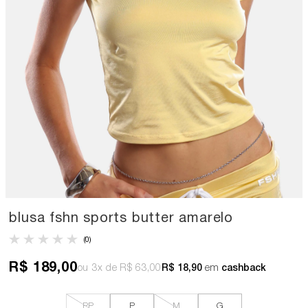
blusa fshn sports butter amarelo
(0)
R$ 189,00
3x
R$ 63,00
R$ 18,90
em
cashback
PP
P
M
G