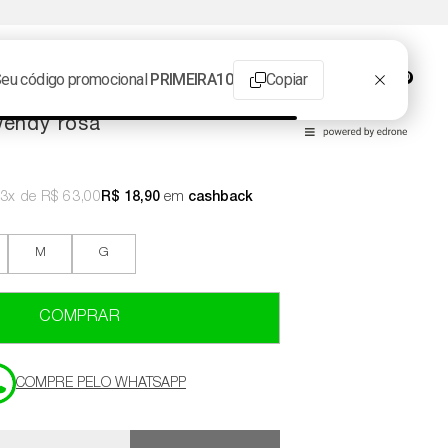
0
wendy rosa
3x
R$ 63,00
R$ 18,90
em
cashback
M
G
COMPRAR