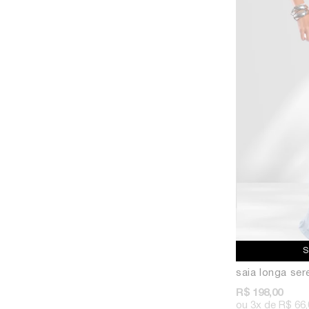
saia longa sere
R$ 198,00
3x
R$ 66,