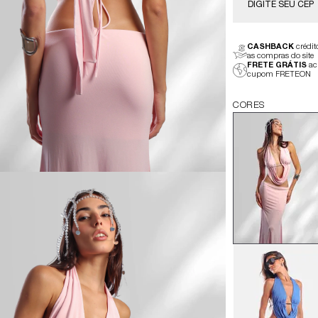
CASHBACK
crédi
as compras do site
FRETE GRÁTIS
ac
cupom FRETEON