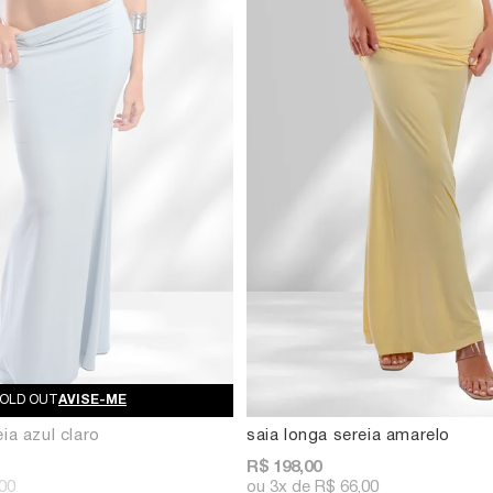
AVISE-ME
ia azul claro
saia longa sereia amarelo
R$ 198,00
00
3x
R$ 66,00