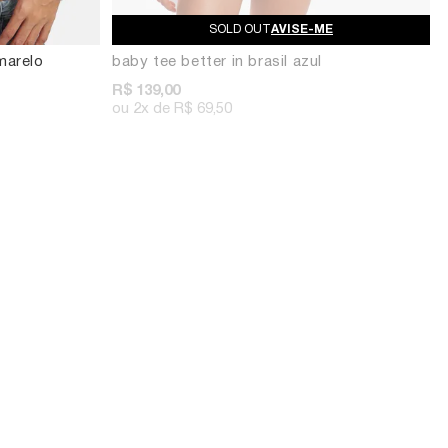
AVISE-ME
amarelo
baby tee better in brasil azul
R$ 139,00
2x
R$ 69,50