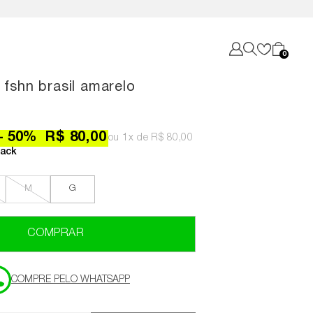
0
 fshn brasil amarelo
50
%
R$ 80,00
1x
R$ 80,00
ack
M
G
COMPRAR