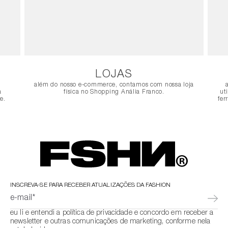
LOJAS
além do nosso e-commerce, contamos com nossa loja
a
física no Shopping Anália Franco.
ut
e.
fer
INSCREVA-SE PARA RECEBER ATUALIZAÇÕES DA FASHION
e-mail*
eu li e entendi a política de privacidade e concordo em receber a
newsletter e outras comunicações de marketing, conforme nela