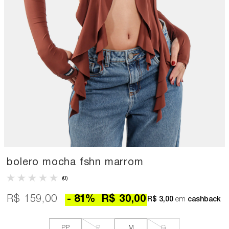
bolero mocha fshn marrom
(0)
R$ 159,00
81
%
R$ 30,00
R$ 3,00
em
cashback
PP
P
M
G