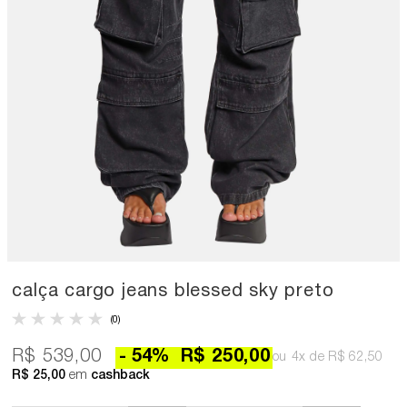
calça cargo jeans blessed sky preto
(0)
R$ 539,00
54
%
R$ 250,00
4x
R$ 62,50
R$ 25,00
em
cashback