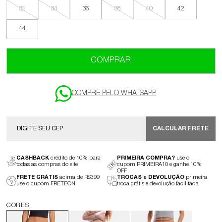
32
34
36
38
40
42
44
COMPRAR
CALCULAR FRETE
CASHBACK
crédito de 10% para
PRIMEIRA COMPRA?
use o
todas as compras do site
cupom PRIMEIRA10 e ganhe 10%
OFF
FRETE GRÁTIS
acima de R$399
TROCAS e DEVOLUÇÃO
primeira
use o cupom FRETEON
troca grátis e devolução facilitada