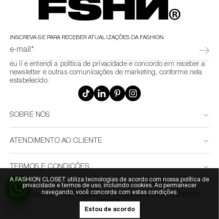
INSCREVA-SE PARA RECEBER ATUALIZAÇÕES DA FASHION
e-mail*
eu li e entendi a política de privacidade e concordo em receber a
newsletter e outras comunicações de marketing, conforme nela
estabelecido.
SOBRE NÓS
ATENDIMENTO AO CLIENTE
TERMOS E CONDIÇÕES
A FASHION CLOSET utiliza tecnologias de acordo com nossa política de
privacidade e termos de uso, incluindo cookies. Ao permanecer
navegando, você concorda com estas condições.
© FASHION CLOSET SINCE 2011 - SÃO PAULO | STYLE ENERGY
POWER
Estou de acordo