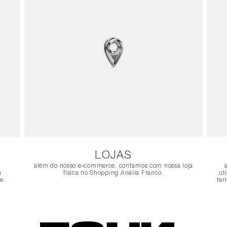
LOJAS
além do nosso e-commerce, contamos com nossa loja
a
física no Shopping Anália Franco.
ut
e.
fer