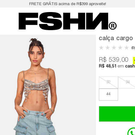
FRETE GRÁTIS acima de R$399 aproveite!
calça cargo
(0)
R$ 539,00
R$ 48,51
em
cash
32
34
44