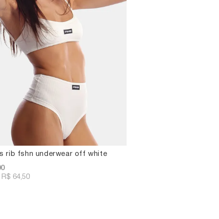
s rib fshn underwear off white
00
R$ 64,50