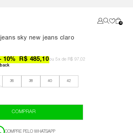
0
 jeans sky new jeans claro
10
%
R$ 485,10
5x
R$ 97,02
back
36
38
40
42
COMPRAR