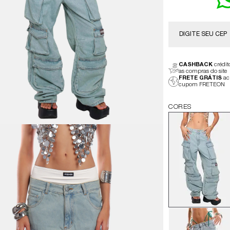
CASHBACK
crédi
as compras do site
FRETE GRÁTIS
ac
cupom FRETEON