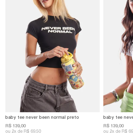
baby tee never been normal preto
baby tee nev
R$ 139,00
R$ 139,00
2x
R$ 69,50
2x
R$ 69