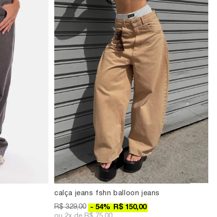
calça jeans fshn balloon jeans
R$ 329,00
54
%
R$ 150,00
2x
R$ 75,00