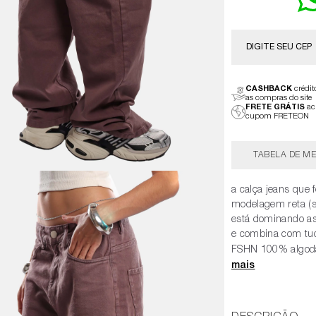
CASHBACK
crédi
as compras do site
FRETE GRÁTIS
ac
cupom FRETEON
TABELA DE ME
a calça jeans que 
modelagem reta (str
está dominando as 
e combina com tud
FSHN 100% algodão: