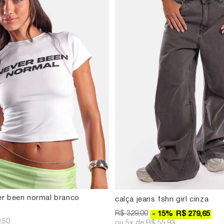
er been normal branco
calça jeans fshn girl cinza
R$ 329,00
15
%
R$ 279,65
,50
5x
R$ 55,93