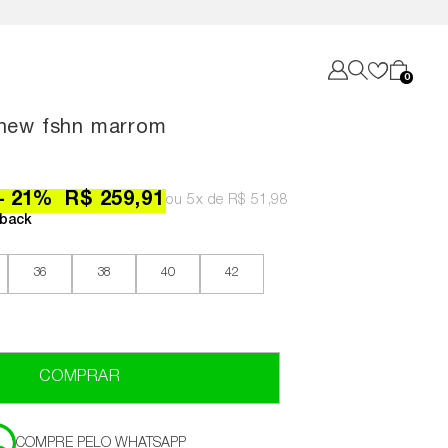
0
 new fshn marrom
21
%
R$ 259,91
5x
R$ 51,98
back
36
38
40
42
COMPRAR