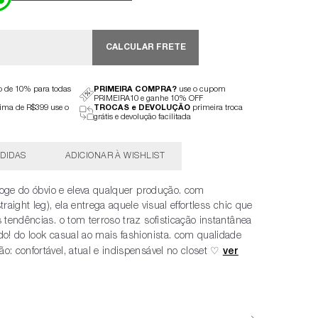
CALCULAR FRETE
to de 10% para todas
PRIMEIRA COMPRA?
use o cupom
PRIMEIRA10 e ganhe 10% OFF
ima de R$399 use o
TROCAS e DEVOLUÇÃO
primeira troca
grátis e devolução facilitada
DIDAS
foge do óbvio e eleva qualquer produção. com
aight leg), ela entrega aquele visual effortless chic que
tendências. o tom terroso traz sofisticação instantânea
o! do look casual ao mais fashionista. com qualidade
 confortável, atual e indispensável no closet ♡