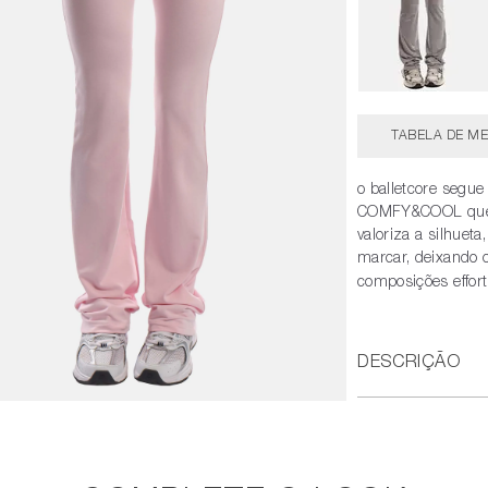
TABELA DE ME
o balletcore segu
COMFY&COOL que 
valoriza a silhuet
marcar, deixando o
composições effort
DESCRIÇÃO