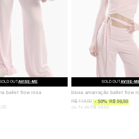
AVISE-ME
AVISE-M
na ballet flow rosa
blusa amarração ballet flow r
R$ 119,00
50
%
R$ 59,50
,00
1x
R$ 59,50