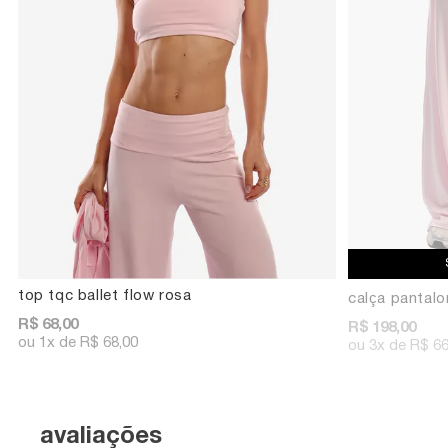
top tqc ballet flow rosa
calça pantalo
R$ 68,00
R$ 198,00
1x
R$ 68,00
3x
R$ 66
avaliações