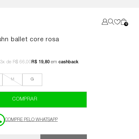
0
shn ballet core rosa
3x
R$ 66,00
R$ 19,80
em
cashback
M
G
COMPRAR