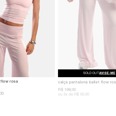
AVISE-ME
 flow rosa
calça pantalona ballet flow ro
R$ 198,00
00
3x
R$ 66,00