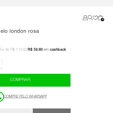
0
elo london rosa
5x
R$ 119,60
R$ 59,80
em
cashback
COMPRAR