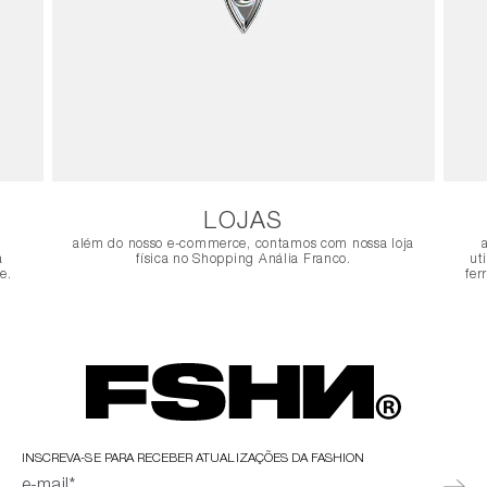
LOJAS
além do nosso e-commerce, contamos com nossa loja
a
física no Shopping Anália Franco.
ut
e.
fer
INSCREVA-SE PARA RECEBER ATUALIZAÇÕES DA FASHION