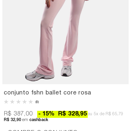
conjunto fshn ballet core rosa
(0)
R$ 387,00
15
%
R$ 328,95
5x
R$ 65,79
R$ 32,90
em
cashback