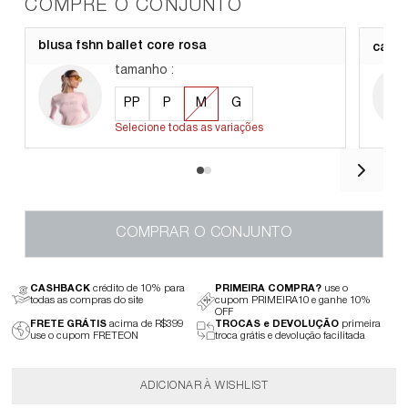
COMPRE O CONJUNTO
blusa fshn ballet core rosa
calça
tamanho
:
PP
P
M
G
Selecione todas as variações
COMPRAR O CONJUNTO
CASHBACK
crédito de 10% para
PRIMEIRA COMPRA?
use o
todas as compras do site
cupom PRIMEIRA10 e ganhe 10%
OFF
FRETE GRÁTIS
acima de R$399
TROCAS e DEVOLUÇÃO
primeira
use o cupom FRETEON
troca grátis e devolução facilitada