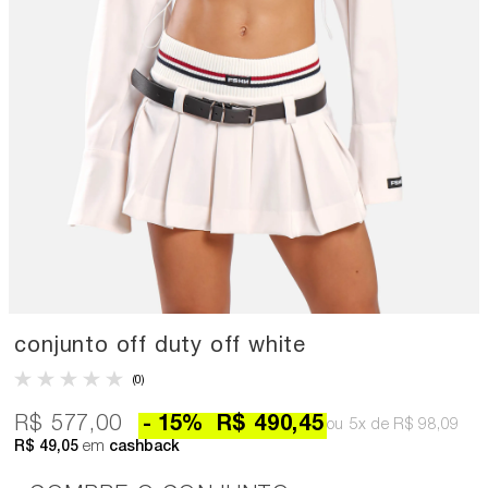
conjunto off duty off white
(0)
R$ 577,00
15
%
R$ 490,45
5x
R$ 98,09
R$ 49,05
em
cashback