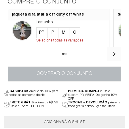
COMPRE O CONJUNTO
jaqueta alfaiataria off duty off white
saia 
tamanho
:
PP
P
M
G
Selecione todas as variações
COMPRAR O CONJUNTO
CASHBACK
crédito de 10% para
PRIMEIRA COMPRA?
use o
todas as compras do site
cupom PRIMEIRA10 e ganhe 10%
OFF
FRETE GRÁTIS
acima de R$399
TROCAS e DEVOLUÇÃO
primeira
use o cupom FRETEON
troca grátis e devolução facilitada