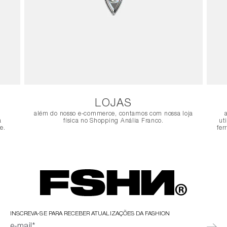
LOJAS
além do nosso e-commerce, contamos com nossa loja
a
física no Shopping Anália Franco.
ut
e.
fer
INSCREVA-SE PARA RECEBER ATUALIZAÇÕES DA FASHION