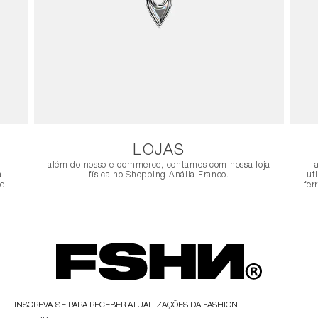
LOJAS
além do nosso e-commerce, contamos com nossa loja
a
física no Shopping Anália Franco.
ut
e.
fer
INSCREVA-SE PARA RECEBER ATUALIZAÇÕES DA FASHION