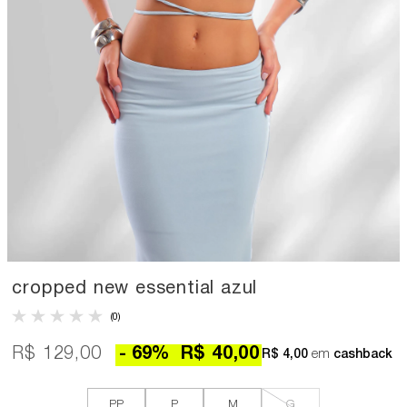
cropped new essential azul
(0)
R$ 129,00
69
%
R$ 40,00
R$ 4,00
em
cashback
PP
P
M
G