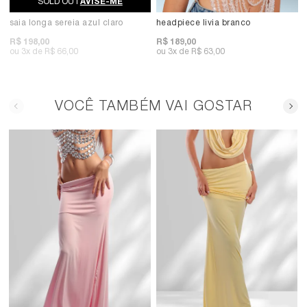
AVISE-ME
saia longa sereia azul claro
headpiece livia branco
R$ 198,00
R$ 189,00
3x
R$ 66,00
3x
R$ 63,00
VOCÊ TAMBÉM VAI GOSTAR