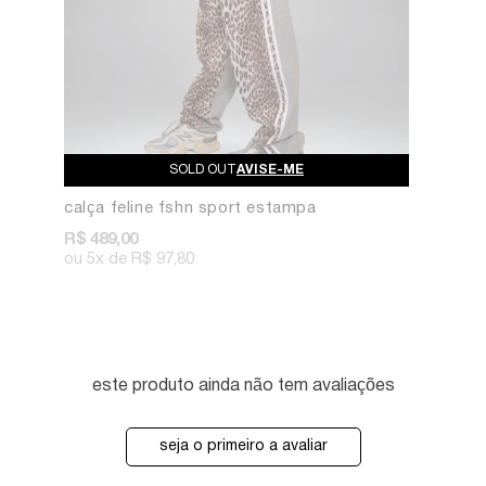
AVISE-ME
calça feline fshn sport estampa
R$ 489,00
5x
R$ 97,80
este produto ainda não tem avaliações
seja o primeiro a avaliar