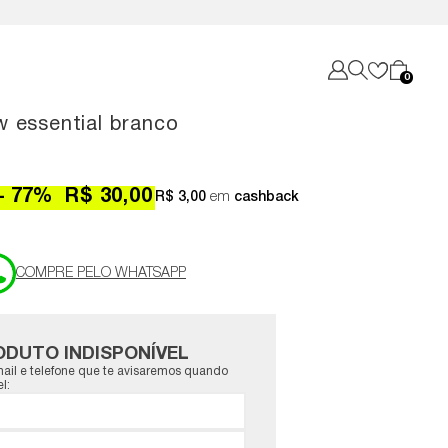
0
 essential branco
77
%
R$ 30,00
R$ 3,00
em
cashback
ODUTO INDISPONÍVEL
ail e telefone que te avisaremos quando
l: