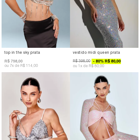
top in the sky prata
vestido midi queen prata
R$ 398,00
R$ 798,00
80
%
R$ 80,00
7x
R$ 114,00
1x
R$ 80,00