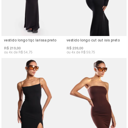
vestido longo tqc larissa preto
vestido longo cut out isis preto
R$ 219,00
R$ 239,00
4x
R$ 54,75
4x
R$ 59,75