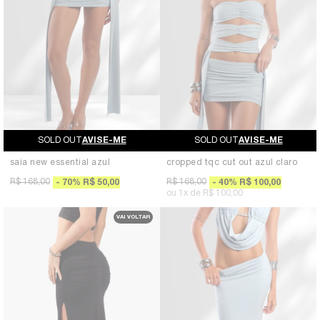
AVISE-ME
AVISE-ME
saia new essential azul
cropped tqc cut out azul claro
R$ 168,00
R$ 168,00
70
%
R$ 50,00
40
%
R$ 100,00
1x
R$ 100,00
VAI VOLTAR