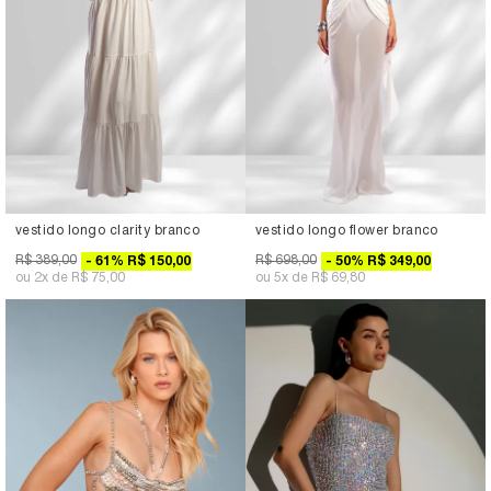
vestido longo clarity branco
vestido longo flower branco
R$ 389,00
R$ 698,00
61
%
R$ 150,00
50
%
R$ 349,00
2x
R$ 75,00
5x
R$ 69,80