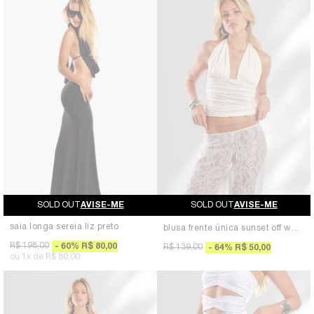
AVISE-ME
AVISE-ME
saia longa sereia liz preto
blusa frente única sunset off white
R$ 198,00
60
%
R$ 80,00
R$ 139,00
64
%
R$ 50,00
1x
R$ 80,00