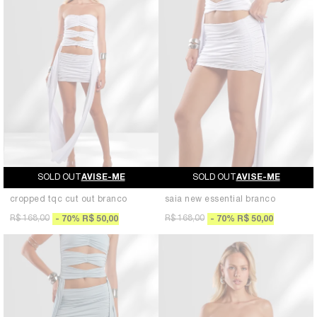
AVISE-ME
AVISE-ME
cropped tqc cut out branco
saia new essential branco
R$ 168,00
R$ 168,00
70
%
R$ 50,00
70
%
R$ 50,00