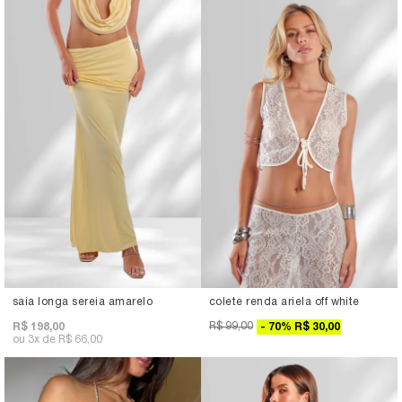
saia longa sereia amarelo
colete renda ariela off white
R$ 99,00
R$ 198,00
70
%
R$ 30,00
3x
R$ 66,00