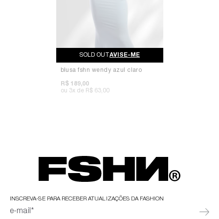
AVISE-ME
blusa fshn wendy azul claro
R$ 189,00
3x
R$ 63,00
INSCREVA-SE PARA RECEBER ATUALIZAÇÕES DA FASHION
e-mail*