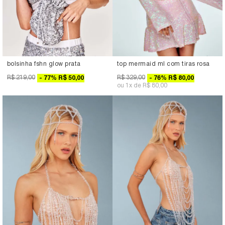
bolsinha fshn glow prata
top mermaid ml com tiras rosa
R$ 219,00
R$ 329,00
77
%
R$ 50,00
76
%
R$ 80,00
1x
R$ 80,00