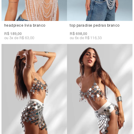
headpiece livia branco
top paradise pedras branco
R$ 189,00
R$ 698,00
3x
R$ 63,00
6x
R$ 116,33