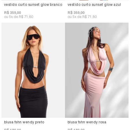
vestido curto sunset glow branco
vestido curto sunset glow azul
R$ 359,00
R$ 359,00
5x
R$ 71,80
5x
R$ 71,80
blusa fshn wendy preto
blusa fshn wendy rosa