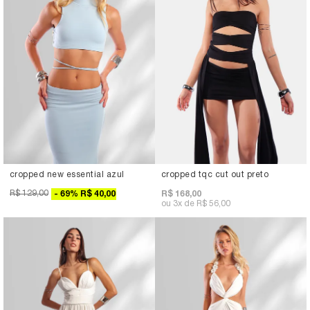
cropped new essential azul
cropped tqc cut out preto
R$ 129,00
69
%
R$ 40,00
R$ 168,00
3x
R$ 56,00