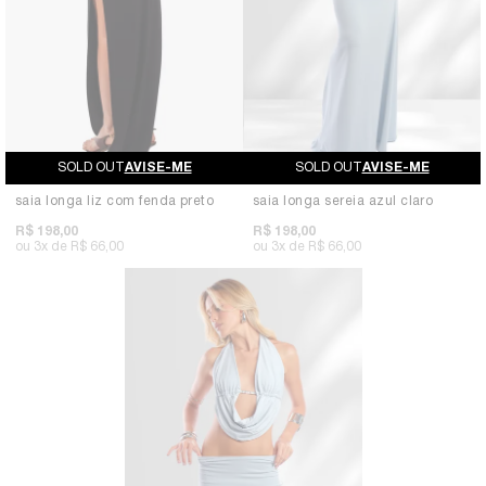
AVISE-ME
AVISE-ME
saia longa liz com fenda preto
saia longa sereia azul claro
R$ 198,00
R$ 198,00
3x
R$ 66,00
3x
R$ 66,00