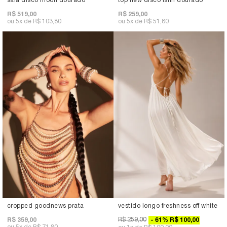
saia disco moon dourado
top new disco fshn dourado
R$ 519,00
R$ 259,00
5x
R$ 103,80
5x
R$ 51,80
cropped goodnews prata
vestido longo freshness off white
R$ 259,00
R$ 359,00
61
%
R$ 100,00