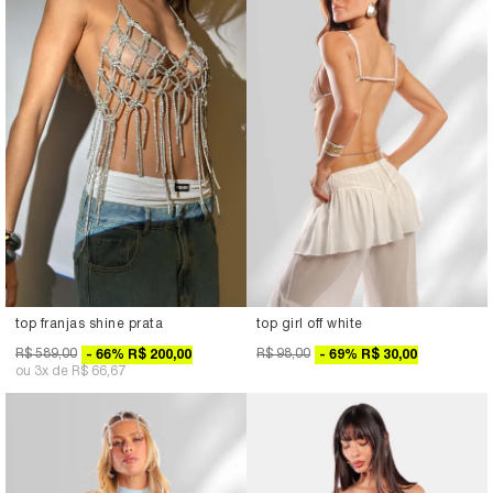
top franjas shine prata
top girl off white
R$ 589,00
R$ 98,00
66
%
R$ 200,00
69
%
R$ 30,00
3x
R$ 66,67