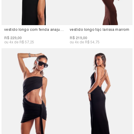
vestido longo com fenda anaju preto
vestido longo tqc larissa marrom
R$ 229,00
R$ 219,00
4x
R$ 57,25
4x
R$ 54,75