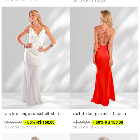
5x
R$ 71,80
1x
R$ 100,00
vestido longo sunset off white
vestido longo sunset laranja
R$ 298,00
R$ 298,00
50
%
R$ 150,00
50
%
R$ 150,00
2x
R$ 75,00
2x
R$ 75,00