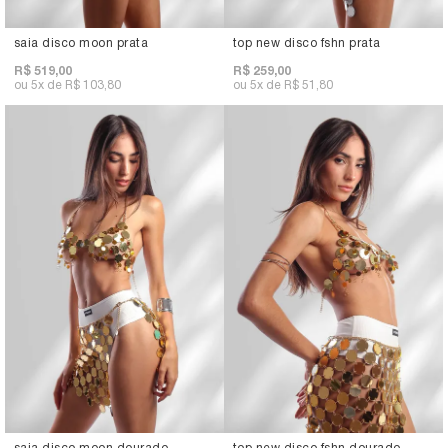
saia disco moon prata
top new disco fshn prata
R$ 519,00
R$ 259,00
5x
R$ 103,80
5x
R$ 51,80