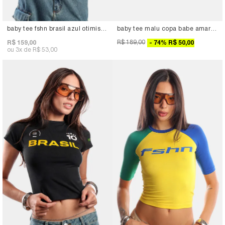
baby tee fshn brasil azul otimismo
baby tee malu copa babe amarelo
R$ 189,00
R$ 159,00
74
%
R$ 50,00
3x
R$ 53,00