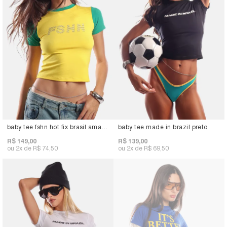
baby tee fshn hot fix brasil amarelo
baby tee made in brazil preto
R$ 149,00
R$ 139,00
2x
R$ 74,50
2x
R$ 69,50