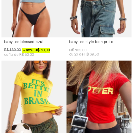
baby tee blessed azul
baby tee style icon preto
R$ 139,00
42
%
R$ 80,00
R$ 139,00
2x
R$ 69,50
1x
R$ 80,00