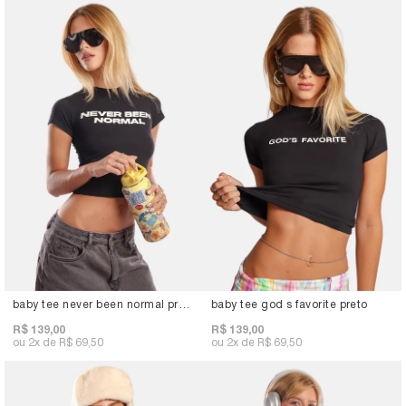
baby tee never been normal preto
baby tee god s favorite preto
R$ 139,00
R$ 139,00
2x
R$ 69,50
2x
R$ 69,50