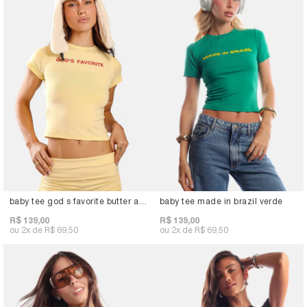
baby tee god s favorite butter amarelo
baby tee made in brazil verde
R$ 139,00
R$ 139,00
2x
R$ 69,50
2x
R$ 69,50