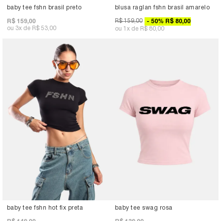
baby tee fshn brasil preto
blusa raglan fshn brasil amarelo
R$ 159,00
R$ 159,00
50
%
R$ 80,00
3x
R$ 53,00
1x
R$ 80,00
baby tee fshn hot fix preta
baby tee swag rosa