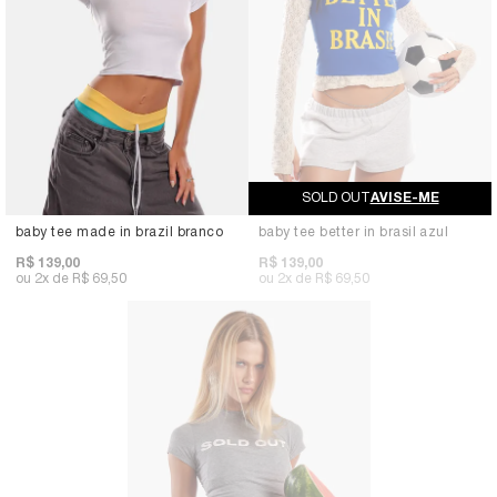
AVISE-ME
baby tee made in brazil branco
baby tee better in brasil azul
R$ 139,00
R$ 139,00
2x
R$ 69,50
2x
R$ 69,50