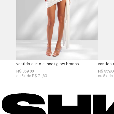
vestido curto sunset glow branco
vestido 
R$ 359,00
R$ 359,0
5x
R$ 71,80
5x