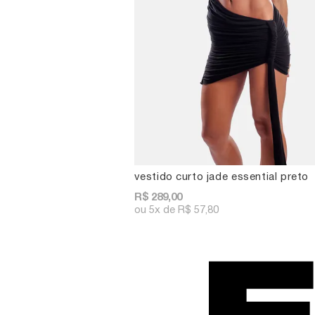
vestido curto jade essential preto
R$ 289,00
5x
R$ 57,80