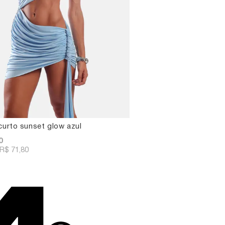
curto sunset glow azul
0
R$ 71,80