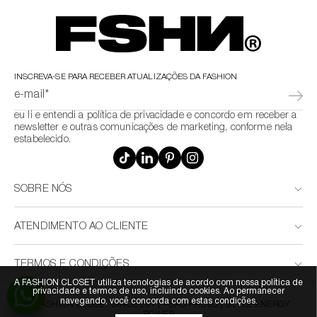
INSCREVA-SE PARA RECEBER ATUALIZAÇÕES DA FASHION
e-mail*
eu li e entendi a política de privacidade e concordo em receber a
newsletter e outras comunicações de marketing, conforme nela
estabelecido.
SOBRE NÓS
ATENDIMENTO AO CLIENTE
TERMOS E CONDIÇÕES
A FASHION CLOSET utiliza tecnologias de acordo com nossa política de
privacidade e termos de uso, incluindo cookies. Ao permanecer
navegando, você concorda com estas condições.
© FASHION CLOSET SINCE 2011 - SÃO PAULO | STYLE ENERGY
POWER