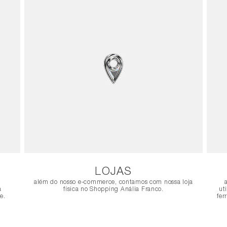
LOJAS
além do nosso e-commerce, contamos com nossa loja
a
física no Shopping Anália Franco.
ut
e.
fer