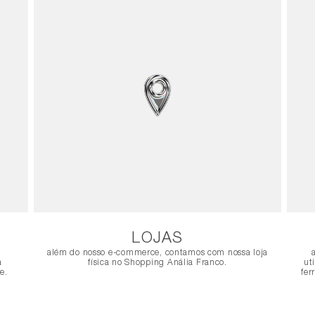
LOJAS
além do nosso e-commerce, contamos com nossa loja
a
física no Shopping Anália Franco.
ut
e.
fer