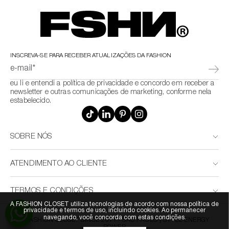
INSCREVA-SE PARA RECEBER ATUALIZAÇÕES DA FASHION
e-mail*
eu li e entendi a política de privacidade e concordo em receber a
newsletter e outras comunicações de marketing, conforme nela
estabelecido.
SOBRE NÓS
ATENDIMENTO AO CLIENTE
TERMOS E CONDIÇÕES
A FASHION CLOSET utiliza tecnologias de acordo com nossa política de
privacidade e termos de uso, incluindo cookies. Ao permanecer
navegando, você concorda com estas condições.
© FASHION CLOSET SINCE 2011 - SÃO PAULO | STYLE ENERGY
POWER