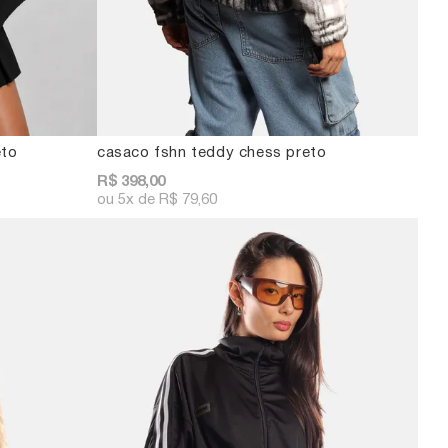
eto
casaco fshn teddy chess preto
R$ 398,00
5x
R$ 79,60