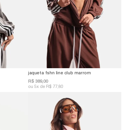
jaqueta fshn line club marrom
R$ 389,00
5x
R$ 77,80