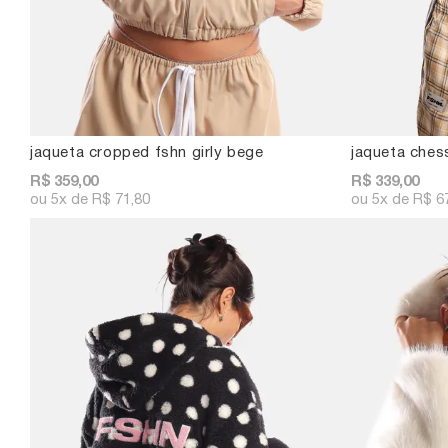
jaqueta cropped fshn girly bege
jaqueta ches
R$ 359,00
R$ 339,00
5x
R$ 71,80
5x
R$ 6