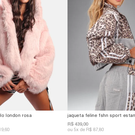
lo london rosa
jaqueta feline fshn sport est
R$ 439,00
19,60
5x
R$ 87,80