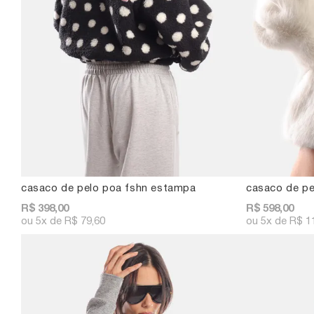
casaco de pelo poa fshn estampa
casaco de pe
R$ 398,00
R$ 598,00
5x
R$ 79,60
5x
R$ 1