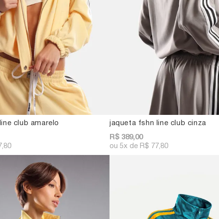
line club amarelo
jaqueta fshn line club cinza
R$ 389,00
7,80
5x
R$ 77,80