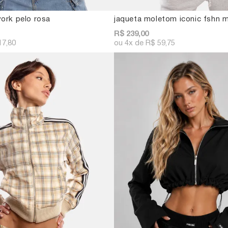
ork pelo rosa
jaqueta moletom iconic fshn 
R$ 239,00
17,80
4x
R$ 59,75