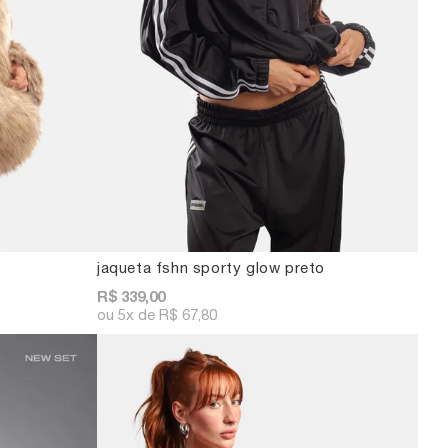
jaqueta fshn sporty glow preto
R$ 339,00
5x
R$ 67,80