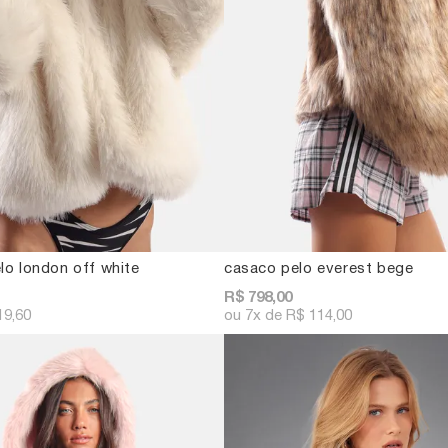
lo london off white
casaco pelo everest bege
R$ 798,00
19,60
7x
R$ 114,00