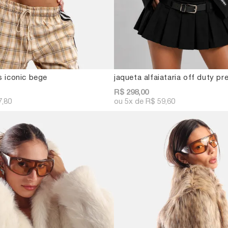
s iconic bege
jaqueta alfaiataria off duty pr
R$ 298,00
7,80
5x
R$ 59,60