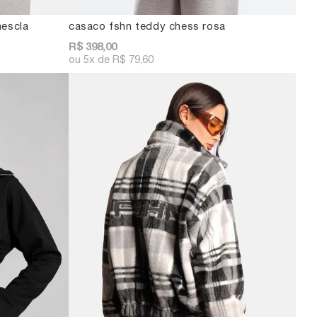
mescla
casaco fshn teddy chess rosa
R$ 398,00
5x
R$ 79,60