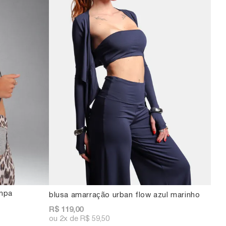
ampa
blusa amarração urban flow azul marinho
R$ 119,00
2x
R$ 59,50