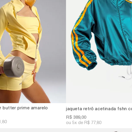
r butter prime amarelo
jaqueta retrô acetinada fshn c
R$ 389,00
1,80
5x
R$ 77,80