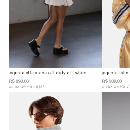
jaqueta alfaiataria off duty off white
jaqueta fshn 
R$ 298,00
R$ 389,00
5x
R$ 59,60
5x
R$ 7