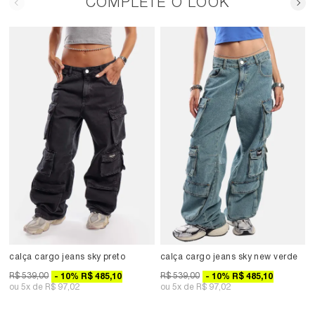
COMPLETE O LOOK
calça cargo jeans sky preto
calça cargo jeans sky new verde
R$ 539,00
R$ 539,00
10
%
R$ 485,10
10
%
R$ 485,10
5x
R$ 97,02
5x
R$ 97,02