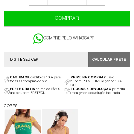
COMPRAR
CALCULAR FRETE
CASHBACK
crédito de 10% para
PRIMEIRA COMPRA?
use o
todas as compras do site
cupom PRIMEIRA10 e ganhe 10%
OFF
FRETE GRÁTIS
acima de R$399
TROCAS e DEVOLUÇÃO
primeira
use o cupom FRETEON
troca grátis e devolução facilitada