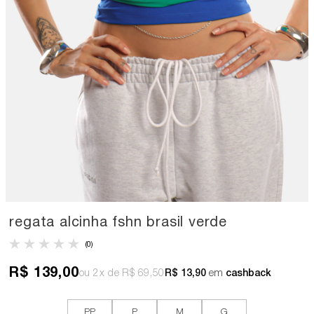
regata alcinha fshn brasil verde
(0)
R$ 139,00
2x
R$ 69,50
R$ 13,90
em
cashback
PP
P
M
G