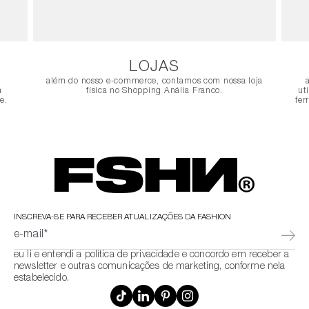
LOJAS
além do nosso e-commerce, contamos com nossa loja
a
física no Shopping Anália Franco.
ut
e.
fer
INSCREVA-SE PARA RECEBER ATUALIZAÇÕES DA FASHION
e-mail*
eu li e entendi a política de privacidade e concordo em receber a
newsletter e outras comunicações de marketing, conforme nela
estabelecido.