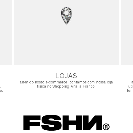
LOJAS
além do nosso e-commerce, contamos com nossa loja
a
física no Shopping Anália Franco.
ut
e.
fer