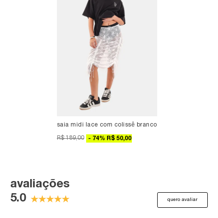
saia midi lace com colissê branco
R$ 189,00
74
%
R$ 50,00
avaliações
5.0
quero avaliar