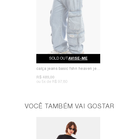
AVISE-ME
calça jeans basic fshn heaven jeans claro
R$ 489,00
5x
R$ 97,80
VOCÊ TAMBÉM VAI GOSTAR