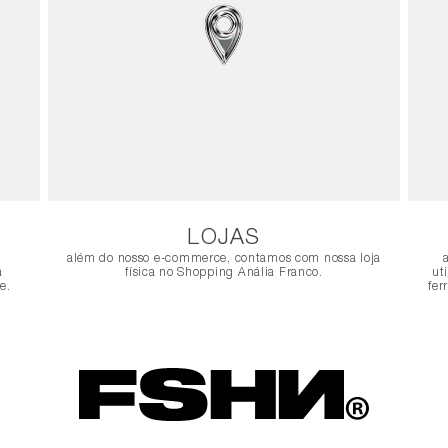
LOJAS
além do nosso e-commerce, contamos com nossa loja
a
física no Shopping Anália Franco.
ut
e.
fer