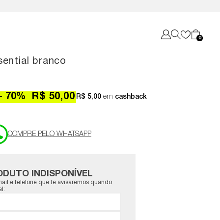
0
sential branco
70
%
R$ 50,00
R$ 5,00
em
cashback
ODUTO INDISPONÍVEL
ail e telefone que te avisaremos quando
l: