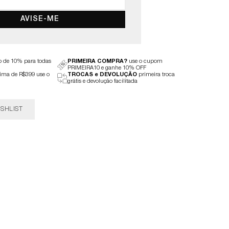
AVISE-ME
to de 10% para todas
PRIMEIRA COMPRA?
use o cupom
PRIMEIRA10 e ganhe 10% OFF
ima de R$399 use o
TROCAS e DEVOLUÇÃO
primeira troca
grátis e devolução facilitada