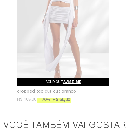
AVISE-ME
cropped tqc cut out branco
R$ 168,00
70
%
R$ 50,00
VOCÊ TAMBÉM VAI GOSTAR