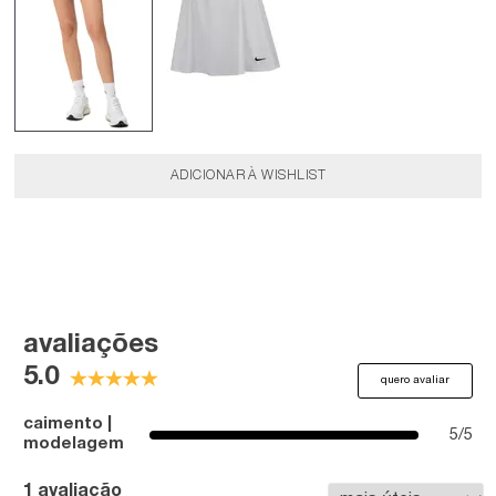
avaliações
5.0
quero avaliar
caimento |
5/5
modelagem
1 avaliação