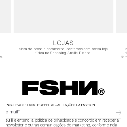
LOJAS
além do nosso e-commerce, contamos com nossa loja
a
física no Shopping Anália Franco.
ut
e.
fer
INSCREVA-SE PARA RECEBER ATUALIZAÇÕES DA FASHION
e-mail*
eu li e entendi a política de privacidade e concordo em receber a
newsletter e outras comunicações de marketing, conforme nela