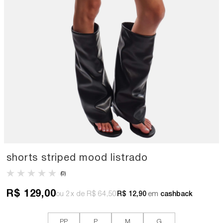
shorts striped mood listrado
(0)
R$ 129,00
2x
R$ 64,50
R$ 12,90
em
cashback
PP
P
M
G