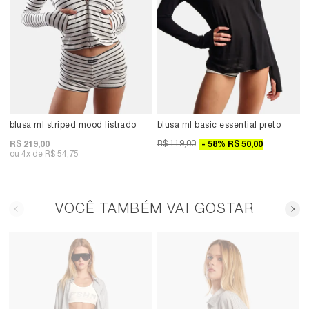
blusa ml striped mood listrado
blusa ml basic essential preto
R$ 119,00
R$ 219,00
58
%
R$ 50,00
4x
R$ 54,75
VOCÊ TAMBÉM VAI GOSTAR