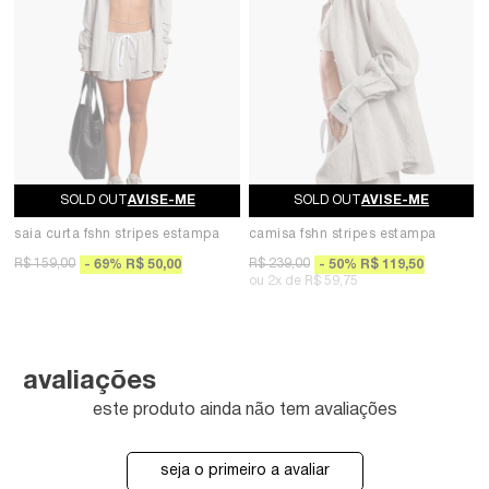
AVISE-ME
AVISE-ME
saia curta fshn stripes estampa
camisa fshn stripes estampa
R$ 159,00
R$ 239,00
69
%
R$ 50,00
50
%
R$ 119,50
2x
R$ 59,75
avaliações
este produto ainda não tem avaliações
seja o primeiro a avaliar