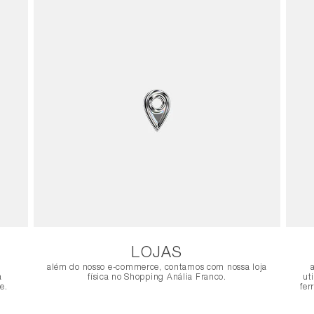
LOJAS
além do nosso e-commerce, contamos com nossa loja
a
física no Shopping Anália Franco.
ut
e.
fer