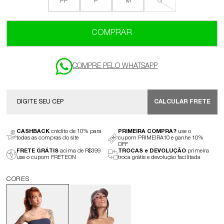
PP
P
M
G
COMPRAR
CALCULAR FRETE
CASHBACK
crédito de 10% para
PRIMEIRA COMPRA?
use o
todas as compras do site
cupom PRIMEIRA10 e ganhe 10%
OFF
FRETE GRÁTIS
acima de R$399
TROCAS e DEVOLUÇÃO
primeira
use o cupom FRETEON
troca grátis e devolução facilitada