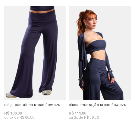
calça pantalona urban flow azul marinho
blusa amarração urban flow azul marinho
R$ 198,00
R$ 119,00
3x
R$ 66,00
2x
R$ 59,50