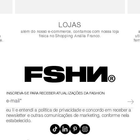
LOJAS
além do nosso e-commerce, contamos com nossa loja
a
física no Shopping Anália Franco.
ut
e.
fer
INSCREVA-SE PARA RECEBER ATUALIZAÇÕES DA FASHION
e-mail*
eu li e entendi a política de privacidade e concordo em receber a
newsletter e outras comunicações de marketing, conforme nela
estabelecido.