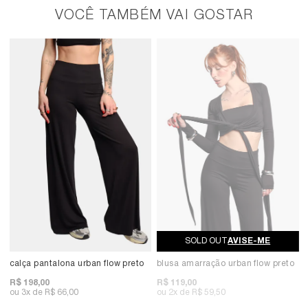
VOCÊ TAMBÉM VAI GOSTAR
AVISE-ME
calça pantalona urban flow preto
blusa amarração urban flow preto
R$ 198,00
R$ 119,00
3x
R$ 66,00
2x
R$ 59,50