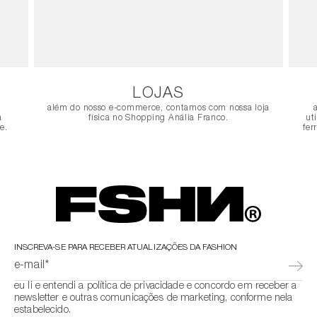
LOJAS
além do nosso e-commerce, contamos com nossa loja
a
física no Shopping Anália Franco.
ut
e.
fer
INSCREVA-SE PARA RECEBER ATUALIZAÇÕES DA FASHION
e-mail*
eu li e entendi a política de privacidade e concordo em receber a
newsletter e outras comunicações de marketing, conforme nela
estabelecido.