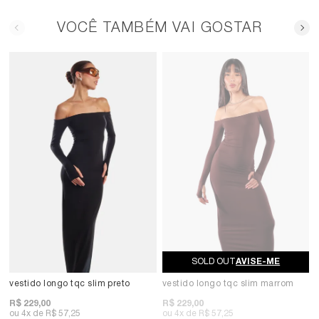
VOCÊ TAMBÉM VAI GOSTAR
AVISE-ME
vestido longo tqc slim preto
vestido longo tqc slim marrom
R$ 229,00
R$ 229,00
4x
R$ 57,25
4x
R$ 57,25