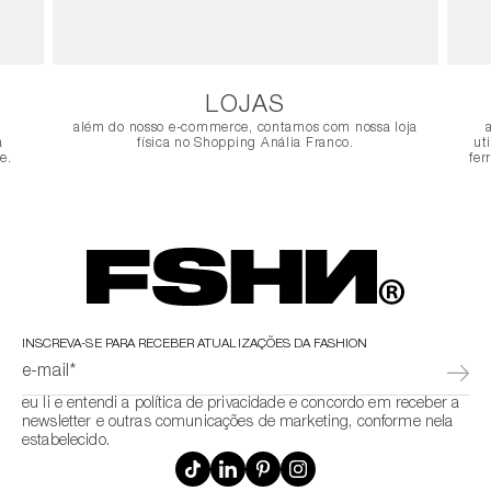
LOJAS
além do nosso e-commerce, contamos com nossa loja
a
física no Shopping Anália Franco.
ut
e.
fer
INSCREVA-SE PARA RECEBER ATUALIZAÇÕES DA FASHION
e-mail*
eu li e entendi a política de privacidade e concordo em receber a
newsletter e outras comunicações de marketing, conforme nela
estabelecido.