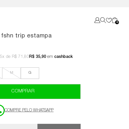
0
 fshn trip estampa
5x
R$ 71,80
R$ 35,90
em
cashback
M
G
COMPRAR