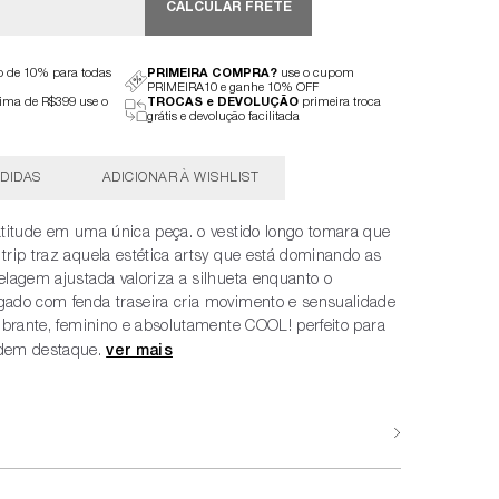
CALCULAR FRETE
to de 10% para todas
PRIMEIRA COMPRA?
use o cupom
PRIMEIRA10 e ganhe 10% OFF
ima de R$399 use o
TROCAS e DEVOLUÇÃO
primeira troca
grátis e devolução facilitada
DIDAS
atitude em uma única peça. o vestido longo tomara que
rip traz aquela estética artsy que está dominando as
lagem ajustada valoriza a silhueta enquanto o
ado com fenda traseira cria movimento e sensualidade
ibrante, feminino e absolutamente COOL! perfeito para
dem destaque.