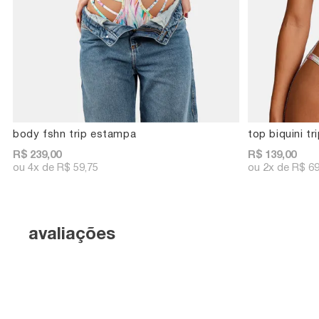
body fshn trip estampa
top biquini t
R$ 239,00
R$ 139,00
4x
R$ 59,75
2x
R$ 69
avaliações