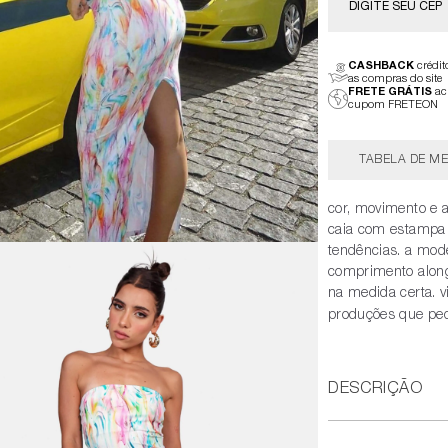
CASHBACK
crédi
as compras do site
FRETE GRÁTIS
ac
cupom FRETEON
TABELA DE ME
cor, movimento e 
caia com estampa t
tendências. a mode
comprimento along
na medida certa. v
produções que pe
DESCRIÇÃO